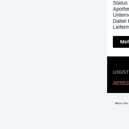
Status
Apoth
Untern
Dabei 
Liefer
Meh
LOGISTI
IMPRES
Wenn Sie 