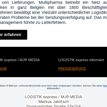
 von Lieferungen. Multipharma betreibt ein Netz 
eken in ganz Belgien mit über 1800 Beschäftigte
ehmen bewältigt eine Vielzahl unterschiedlicher Logistik
traten Probleme bei der Sendungsverfolgung auf. Das m
management führte zu Lieferfehlern.
r erfahren
K express /
MJR MEDIA
LOGISTIK express informiert
SUM
PRESSESERVICE
diese E-Mail (an: unknown@noemail.com) nicht mehr empfangen möchten, können Sie diese
hie
abbestellen.
LOGISTIK express / MJR MEDIA
Markus Jaklitsch
Donauwörther Straße 27a/7/4