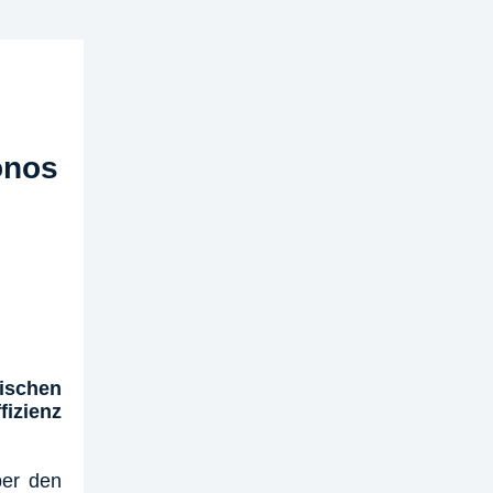
e
onos
schen
fizienz
ber den