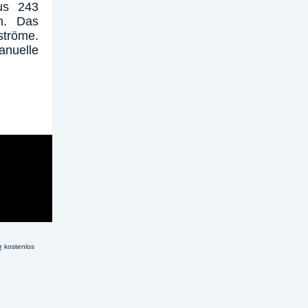
aus 243
n. Das
ströme.
anuelle
r
kostenlos