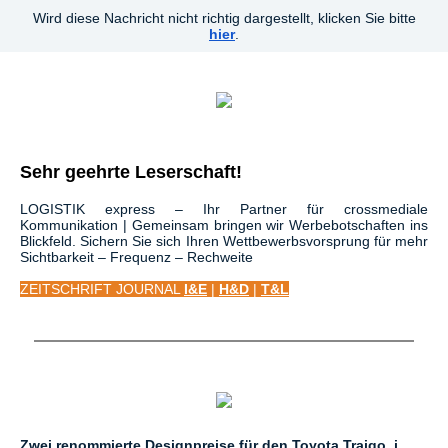
Wird diese Nachricht nicht richtig dargestellt, klicken Sie bitte
hier
.
Sehr geehrte Leserschaft!
LOGISTIK express – Ihr Partner für crossmediale
Kommunikation | Gemeinsam bringen wir Werbebotschaften ins
Blickfeld. Sichern Sie sich Ihren Wettbewerbsvorsprung für mehr
Sichtbarkeit – Frequenz – Rechweite
ZEITSCHRIFT JOURNAL
I&E
|
H&D
|
T&L
Zwei renommierte Designpreise für den Toyota Traigo_i