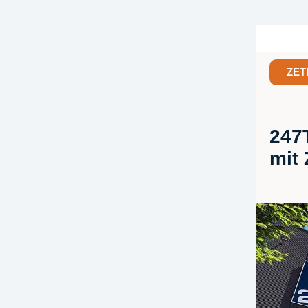
ZET
247T
mit