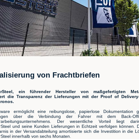
talisierung von Frachtbriefen
orSteel, ein führender Hersteller von maßgefertigten Metal
ert die Transparenz der Lieferungen mit der Proof of Deliver
ronos.
tware ermöglicht eine reibungslose, papierlose Dokumentation gel
lungen über die Verbindung der Fahrer mit dem Back-Off
erarbeitungsunternehmens. Der wesentliche Vorteil liegt dar
rSteel und seine Kunden Lieferungen in Echtzeit verfolgen können. 
arnis in der Versandabteilung amortisierte sich die Investition in die L
rSteel innerhalb von sechs Monaten.