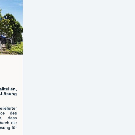
lteilen,
y-Lösung
ieferter
ice des
in, dass
Durch die
ösung für