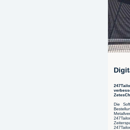
Digi
247Tail
verbess
ZetesCh
Die Sof
Bestel
Metallv
247Tailo
Zeitersp
247Tailo