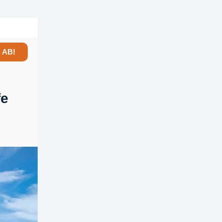
 AB!
fe