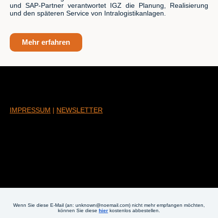
und SAP-Partner verantwortet IGZ die Planung, Realisierung
und den späteren Service von Intralogistikanlagen.
Mehr erfahren
IMPRESSUM
|
NEWSLETTER
Wenn Sie diese E-Mail (an: unknown@noemail.com) nicht mehr empfangen möchten,
können Sie diese
hier
kostenlos abbestellen.