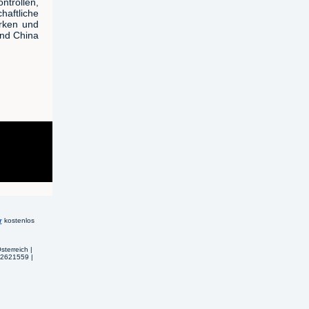
ntrollen,
ftliche
ärken und
und China
r
kostenlos
terreich |
U62621559 |