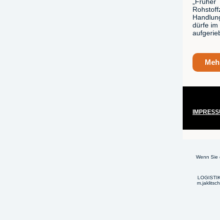
„Früher 
Rohstof
Handlung
dürfe im
aufgerie
Mehr
IMPRES
Wenn Sie 
LOGISTIK 
m.jaklitsc