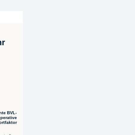
hr
nte BVL-
perative
ortfaktor