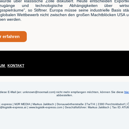
wurde über klassische Zölle diskutiert. Heute entscheiden Exportko
fzugänge und technologische Abhängigkeiten über wirtscha
sspielräume“, so Stiftner. Europa müsse seine industrielle Basis st
 globalen Wettbewerb nicht zwischen den großen Machtblöcken USA 
ben werden.
 erfahren
SUM
|
KONTAKT
diese E-Mail (an: unknown@noemail.com) nicht mehr empfangen möchten, können Sie diese
hie
abbestellen.
express | MJR MEDIA | Markus Jaklitsch | Donauwörtherstraße 27a/7/4 | 2380 Perchtoldsdorf | Ös
h@logistik-express.at | www.logistik-express.com | Geschäftsführer: Markus Jaklitsch | Tax ID: AT